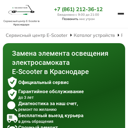
+7 (861) 212-36-12
Ежедневно с 9:00 до 21:00
Позвонить
мне утром
Сервисный центр E-Scooter
в
Краснодаре
Сервисный центр E-Scooter
Каталог устройств
Ре
Замена элемента освещения
электросамоката
E-Scooter в Краснодаре
Официальный сервис
Гарантийное обслуживание
до 3 лет
Диагностика за наш счет,
ремонт по желанию
Бесплатный выезд курьера
в день обращения
Срочный ремонт