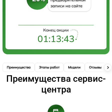
записи на сайте
Конец акции
01:13:42
Преимущества
Этапы работ
Модели
Отзывы
К
Преимущества сервис-
центра