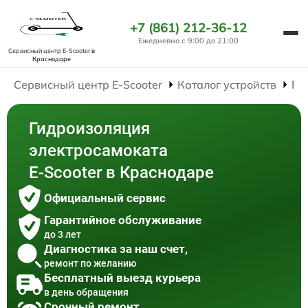
+7 (861) 212-36-12
Ежедневно с 9:00 до 21:00
Сервисный центр E-Scooter
в
Краснодаре
Сервисный центр E-Scooter
Каталог устройств
Ре
Гидроизоляция
электросамоката
E-Scooter в Краснодаре
Официальный сервис
Гарантийное обслуживание
до 3 лет
Диагностика за наш счет,
ремонт по желанию
Бесплатный выезд курьера
в день обращения
Срочный ремонт